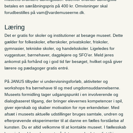
betales en særåbningspris på 400 kr. Omvisninger skal
forudbestilles på vam@vardemuseerne.dk.
Læring
Det er gratis for skoler og institutioner at besøge museet. Dette
gælder for folkeskoler, efterskoler, privatskoler, friskoler,
gymnasier, tekniske skoler, og handelsskoler. Ligeledes for
vuggestuer, børnehaver, dagplejere og SFO’er. Meld jeres
ankomst på forhånd og i god tid før besøget, hvilket også giver
lærere og pædagoger gratis entré.
På JANUS tilbyder vi undervisningsforløb, aktiviteter og
workshops fra børnehave til og med ungdomsuddannelserne.
Museets formidling tager udgangspunkt i en involverende og
dialogbaseret tilgang, der bringer elevernes kompetencer i spil,
giver ejerskab og skaber motivation for nye erkendelser. Med
afsæt i museets aktuelle udstillinger bruges samtale, undren og
efterprøvende eksperimenter til at danne en fælles forståelse af
kunsten. Du er altid velkomne til at kontakte museet. I fællesskab