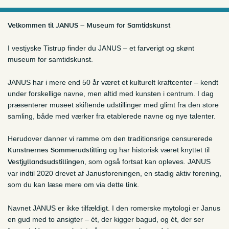
Børn under 18 år: Gratis i følgeskab med en voksen
Velkommen til JANUS – Museum for Samtidskunst
Grupper á minimum 10 personer: 50 kr.
I vestjyske Tistrup finder du JANUS – et farverigt og skønt
museum for samtidskunst.
14-dages billet / Årskort til Vardemuseerne: 349 kr. / 449 kr. / 649
kr.
Køb online
JANUS har i mere end 50 år været et kulturelt kraftcenter – kendt
under forskellige navne, men altid med kunsten i centrum. I dag
ICOM, ODM, ledsagerkort: gratis
præsenterer museet skiftende udstillinger med glimt fra den store
samling, både med værker fra etablerede navne og nye talenter.
Herudover danner vi ramme om den traditionsrige censurerede
Kunstnernes Sommerudstilling
og har historisk været knyttet til
Vestjyllandsudstillingen
, som også fortsat kan opleves. JANUS
var indtil 2020 drevet af Janusforeningen, en stadig aktiv forening,
som du kan læse mere om via dette
link
.
Navnet JANUS er ikke tilfældigt. I den romerske mytologi er Janus
en gud med to ansigter – ét, der kigger bagud, og ét, der ser