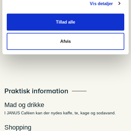
Vis detaljer
onsdag den 9. september 2026
JANUS nørkler – denne gang om
Tillad alle
Kunstnernes Sommerudstilling
Aktivitet
Afvis
Praktisk information
Mad og drikke
I JANUS Caféen kan der nydes kaffe, te, kage og sodavand.
Shopping