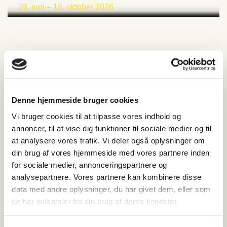
28. juni – 18. oktober 2026
Denne hjemmeside bruger cookies
Vi bruger cookies til at tilpasse vores indhold og
Museets aktiviteter
annoncer, til at vise dig funktioner til sociale medier og til
at analysere vores trafik. Vi deler også oplysninger om
lørdag den 22. august 2026
Censortalk, KS26
din brug af vores hjemmeside med vores partnere inden
for sociale medier, annonceringspartnere og
Foredrag
analysepartnere. Vores partnere kan kombinere disse
data med andre oplysninger, du har givet dem, eller som
lørdag den 5. september 2026
de har indsamlet fra din brug af deres tjenester.
Censortalk, KS26
Foredrag