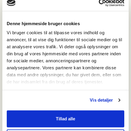
Geführte Bunkertour in den Dünen am
Leuchtturm Blåvand (Deutschsprachiger
Guide) – 27. august 2026
Denne hjemmeside bruger cookies
Ture
Vi bruger cookies til at tilpasse vores indhold og
Blåvandshuk Fyr
annoncer, til at vise dig funktioner til sociale medier og til
at analysere vores trafik. Vi deler også oplysninger om
torsdag den 27. august 2026 - 13:00-15:00
din brug af vores hjemmeside med vores partnere inden
Leg med sand – Nymindegab Museum – 27.
for sociale medier, annonceringspartnere og
august
analysepartnere. Vores partnere kan kombinere disse
data med andre oplysninger, du har givet dem, eller som
Aktivitet
de har indsamlet fra din brug af deres tjenester.
Nymindegab Museum
lørdag den 29. august 2026 - 10:00-13:00
Vis detaljer
“Skruedag” på Panser & Artillerimuseum 29.
august 2026
Tillad alle
Aktivitet
Panser- & Artillerimuseum