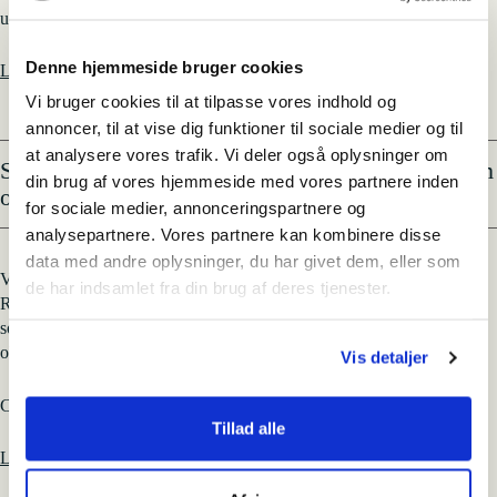
udstillingssteder.
Denne hjemmeside bruger cookies
Læs mere om stillingen og ansøg her
Vi bruger cookies til at tilpasse vores indhold og
annoncer, til at vise dig funktioner til sociale medier og til
at analysere vores trafik. Vi deler også oplysninger om
Sommerværter til FLUGT - Refugee Museum
din brug af vores hjemmeside med vores partnere inden
of Denmark
for sociale medier, annonceringspartnere og
analysepartnere. Vores partnere kan kombinere disse
data med andre oplysninger, du har givet dem, eller som
Vil du være med til at skabe gode gæsteoplevelser på FLUGT –
de har indsamlet fra din brug af deres tjenester.
Refugee Museum of Denmark? Vi søger imødekommende
sommerværter til billetsalg, café, butik og gæsteservice fra nu –
oktober.
Vis detaljer
Ca. 20–30 timer om ugen. Ansøg hurtigst muligt.
Tillad alle
Læs mere om stillingen og ansøg her