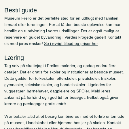
Bestil guide
Museum Frello er det perfekte sted for en udflugt med familien,
firmaet eller foreningen. For at få den bedste oplevelse kan man
bestille en rundvisning i vores udstillinger. Det er også muligt at
reservere en guidet byvandring i Vardes krogede gader! Kontakt
os med jeres ønsker!
Se i øvrigt tilbud og priser her
.
Læring
Tag selv på skattejagt i Frellos malerier, og opdag endnu flere
detaljer. Det er gratis for skoler og institutioner at besøge museet.
Dette gælder for folkeskoler, efterskoler, privatskoler, friskoler,
gymnasier, tekniske skoler, og handelsskoler. Ligeledes for
vuggestuer, børnehaver, dagplejere og SFO’er. Meld jeres
ankomst på forhånd og i god tid før besøget, hvilket også giver
lærere og pædagoger gratis entré.
Vi anbefaler altid at et besøg kombineres med et forløb enten ude
på museet, i landskabet eller hjemme hos jer på skolen. Kontakt