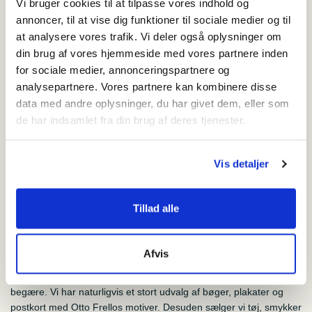
Vi bruger cookies til at tilpasse vores indhold og
Praktisk information
annoncer, til at vise dig funktioner til sociale medier og til
at analysere vores trafik. Vi deler også oplysninger om
Mad og drikke
din brug af vores hjemmeside med vores partnere inden
Da Museum Frello er beliggende midt i byen, er der masser af
for sociale medier, annonceringspartnere og
spændende spisesteder tæt ved – både lige over for museet, hvor
analysepartnere. Vores partnere kan kombinere disse
der er vin og tapas, mens også på Varde Torv og Otto Frellos
data med andre oplysninger, du har givet dem, eller som
Plads vil du finde flere fine steder.
de har indsamlet fra din brug af deres tjenester.
Det er desværre ikke muligt at nyde sin medbragte mad på
museet. Grupper og skoleklasser kan dog, efter aftale, få lov at
Vis detaljer
spise madpakker i vores værksted. Der findes bordbænkesæt
rundt omkring på Varde Torv, men ønsker du mere naturlige
omgivelser ligger Arnbjerg parken en gåtur på ca. 1 km væk, med
Tillad alle
legeplads på Gellerupvej 49, 6800 Varde.
Afvis
Shopping
I Museum Frellos butik kan du købe næsten alt, hvad hjertet kan
begære. Vi har naturligvis et stort udvalg af bøger, plakater og
postkort med Otto Frellos motiver. Desuden sælger vi tøj, smykker