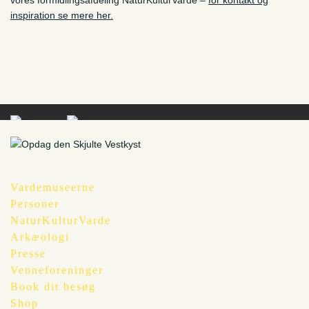
vores formidlingsafdeling NaturKulturVarde –
for kontakt og
inspiration se mere her.
Vardemuseerne
Personer
NaturKulturVarde
Arkæologi
Presse
Venneforeninger
Book dit besøg
Shop