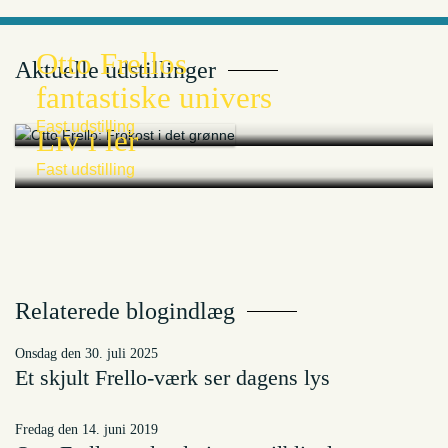
Otto Frellos
Aktuelle udstillinger
fantastiske univers
Fast udstilling
Liv i ler
Fast udstilling
Relaterede blogindlæg
onsdag den 30. juli 2025
Et skjult Frello-værk ser dagens lys
fredag den 14. juni 2019