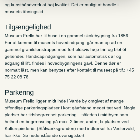
og kunsthåndværk af høj kvalitet. Det er muligt at handle i
museets åbningstid.
Tilgængelighed
Museum Frello har til huse i en gammel skolebygning fra 1856.
For at komme til museets hovedindgang, går man op ad en
gammel granitstenstrappe med forholdsvis høje trin og blot ét
gelænder. Handicapindgangen, som har automatisk dør og
adgang til lift, findes i hovedbygningens gavl. Denne dør er
normalt låst, men kan benyttes efter kontakt til museet på tlf.: +45
75 22 08 78.
Parkering
Museum Frello ligger midt inde i Varde by omgivet af mange
offentlige parkeringspladser i kort gåafstand meget tæt ved. Nogle
pladser har tidsbegrænset parkering – således i midtbyen som
helhed en begrænsning på max. 2 timer, andre, fx pladsen ved
Kulturspinderiet (Stålværksgrunden) med indkørsel fra Vestervold,
har ikke. Se nedenstående oversigtskort.