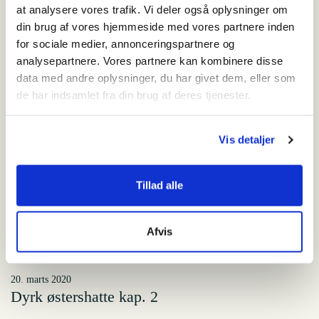
Mennesket og havet
at analysere vores trafik. Vi deler også oplysninger om
din brug af vores hjemmeside med vores partnere inden
for sociale medier, annonceringspartnere og
Relateret indhold
analysepartnere. Vores partnere kan kombinere disse
data med andre oplysninger, du har givet dem, eller som
20. marts 2020
de har indsamlet fra din brug af deres tjenester.
Kunstquiz: Gæt en kunstner
Vis detaljer
18. marts 2020
På gåtur ved FLUGT
Tillad alle
20. marts 2020
Afvis
Med en arkæolog på arbejde
20. marts 2020
Dyrk østershatte kap. 2