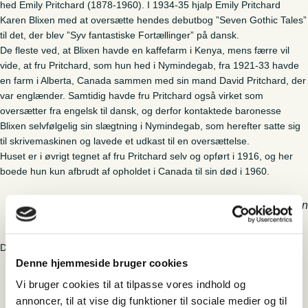
hed Emily Pritchard (1878-1960). I 1934-35 hjalp Emily Pritchard
Karen Blixen med at oversætte hendes debutbog ”Seven Gothic Tales”
til det, der blev ”Syv fantastiske Fortællinger” på dansk.
De fleste ved, at Blixen havde en kaffefarm i Kenya, mens færre vil
vide, at fru Pritchard, som hun hed i Nymindegab, fra 1921-33 havde
en farm i Alberta, Canada sammen med sin mand David Pritchard, der
var englænder. Samtidig havde fru Pritchard også virket som
oversætter fra engelsk til dansk, og derfor kontaktede baronesse
Blixen selvfølgelig sin slægtning i Nymindegab, som herefter satte sig
til skrivemaskinen og lavede et udkast til en oversættelse.
Huset er i øvrigt tegnet af fru Pritchard selv og opført i 1916, og her
boede hun kun afbrudt af opholdet i Canada til sin død i 1960.
Emily Pritchards hus. Foto: Niels A. Hansen
Du kan købe Vardemuseernes årbog “opdatering 2019” lige
her.
Denne hjemmeside bruger cookies
Artiklens tema
Vi bruger cookies til at tilpasse vores indhold og
Udstilling og formidling
annoncer, til at vise dig funktioner til sociale medier og til