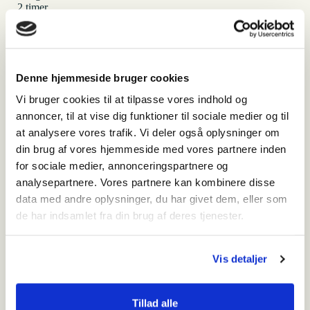
2 timer
Hvor
Panser og Artillerimuseet
industrivej 18
6840 Oksbøl
Denne hjemmeside bruger cookies
Vi bruger cookies til at tilpasse vores indhold og
Hvornår
annoncer, til at vise dig funktioner til sociale medier og til
Hele året
at analysere vores trafik. Vi deler også oplysninger om
Antal
din brug af vores hjemmeside med vores partnere inden
Max. 30 elever pr. gruppe
for sociale medier, annonceringspartnere og
analysepartnere. Vores partnere kan kombinere disse
Pris
data med andre oplysninger, du har givet dem, eller som
1.500 kr.
de har indsamlet fra din brug af deres tjenester.
Booking
Troels Riknagel TR@vardemuseerne.dk
Vis detaljer
Relateret indhold
Tillad alle