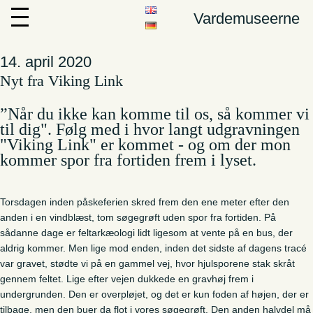
Vardemuseerne
14. april 2020
Nyt fra Viking Link
”Når du ikke kan komme til os, så kommer vi
til dig". Følg med i hvor langt udgravningen
"Viking Link" er kommet - og om der mon
kommer spor fra fortiden frem i lyset.
Torsdagen inden påskeferien skred frem den ene meter efter den
anden i en vindblæst, tom søgegrøft uden spor fra fortiden. På
sådanne dage er feltarkæologi lidt ligesom at vente på en bus, der
aldrig kommer. Men lige mod enden, inden det sidste af dagens tracé
var gravet, stødte vi på en gammel vej, hvor hjulsporene stak skråt
gennem feltet. Lige efter vejen dukkede en gravhøj frem i
undergrunden. Den er overpløjet, og det er kun foden af højen, der er
tilbage, men den buer da flot i vores søgegrøft. Den anden halvdel må