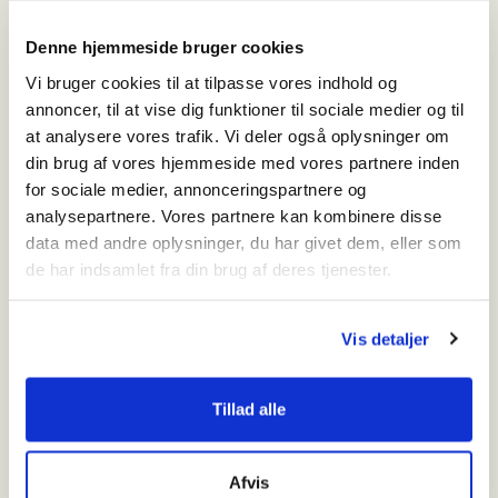
er - næsten bogstaveligt - som at gå i oldtidsbøndernes fodspor.
Denne hjemmeside bruger cookies
Vi bruger cookies til at tilpasse vores indhold og
Udgravning i Ringkøbing
annoncer, til at vise dig funktioner til sociale medier og til
at analysere vores trafik. Vi deler også oplysninger om
De næste uger vil arkæologerne fra ArkVest v. Ringkøbing-Skjern
din brug af vores hjemmeside med vores partnere inden
Museum og Vardemuseerne foretage en spændende udgravning ved
for sociale medier, annonceringspartnere og
Amtsmandens Allé i Ringkøbing. Udgravningen forventes at tage ca. 14
analysepartnere. Vores partnere kan kombinere disse
dage for arkæologerne.
data med andre oplysninger, du har givet dem, eller som
de har indsamlet fra din brug af deres tjenester.
Flintdate med Valentin
Vis detaljer
Arkæologerne har haft besøg af en flintekspert, Berit Valentin Eriksen,
som punkterede deres håb og drømme om et flintfund fra
Tillad alle
jægerstenalderen for rundt regnet 10.000 år siden.
Afvis