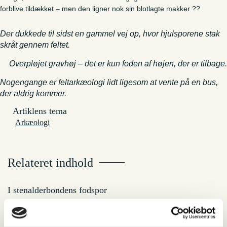
forblive tildækket – men den ligner nok sin blotlagte makker ??
Der dukkede til sidst en gammel vej op, hvor hjulsporene stak
skråt gennem feltet.
Overpløjet gravhøj – det er kun foden af højen, der er tilbage.
Nogengange er feltarkæologi lidt ligesom at vente på en bus,
der aldrig kommer.
Artiklens tema
Arkæologi
Relateret indhold
I stenalderbondens fodspor
Arkæologerne har gået i stenalderbondens fodspor, og fundet spor efter
pløjning med art. Disse spor kan ses endnu, flere tusind år senere, og det