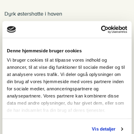
Dyrk østershatte i haven
"Når du ikke kan komme til os, så kommer vi til dig". Nu har vi
efterhånden været i gang med østershatte dyrket i kaffegrums i et
stykke tid, og de udvikler sig fint – men hvad gør man, hvis man
ikke drikker kaffe, og gerne vil dyrke sine egne østershatte?
Denne hjemmeside bruger cookies
Vi bruger cookies til at tilpasse vores indhold og
annoncer, til at vise dig funktioner til sociale medier og til
Langli – et værdifuldt naturreservat
at analysere vores trafik. Vi deler også oplysninger om
din brug af vores hjemmeside med vores partnere inden
Langli ligger i Ho Bugt, beskyttet mod vest af halvøen Skallingen.
for sociale medier, annonceringspartnere og
Det er den nordligste af de over 40 vadehavsøer mellem Den
analysepartnere. Vores partnere kan kombinere disse
Helder i Holland og Blåvandshuk i Danmark.
data med andre oplysninger, du har givet dem, eller som
de har indsamlet fra din brug af deres tjenester.
Blåvandshuk – Danmarks vestligste punkt
Vis detaljer