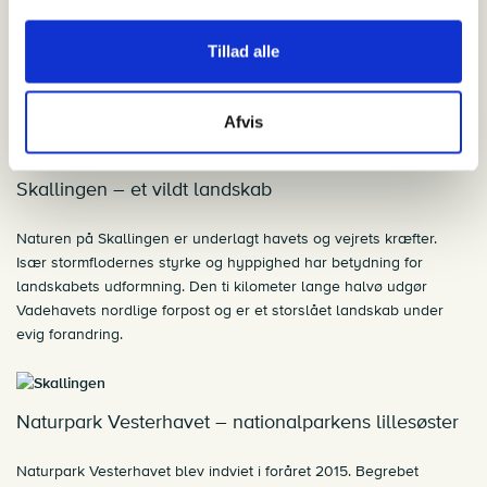
Blåvandshuk er Danmarks vestligste punkt. Herfra kan man fra
det markante fyrtårn skue ud over bølgerne, der brydes over
Tillad alle
Horns Rev. Revet strækker sig 40 km ud i Nordsøen og har mange
skibsforlis på samvittigheden. Revet virker som en stor
bølgebryder.
Afvis
Skallingen – et vildt landskab
Naturen på Skallingen er underlagt havets og vejrets kræfter.
Især stormflodernes styrke og hyppighed har betydning for
landskabets udformning. Den ti kilometer lange halvø udgør
Vadehavets nordlige forpost og er et storslået landskab under
evig forandring.
Naturpark Vesterhavet – nationalparkens lillesøster
Naturpark Vesterhavet blev indviet i foråret 2015. Begrebet