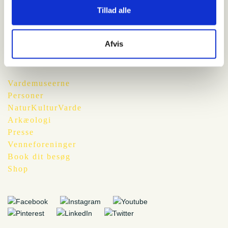
Vi bringer dig frisk luft fra felten
Tillad alle
Afvis
Vardemuseerne
Personer
NaturKulturVarde
Arkæologi
Presse
Venneforeninger
Book dit besøg
Shop