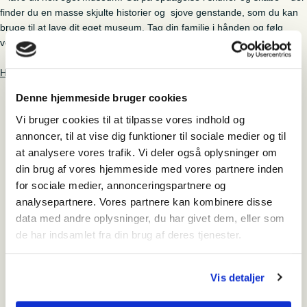
finder du en masse skjulte historier og sjove genstande, som du kan
bruge til at lave dit eget museum. Tag din familie i hånden og følg
vejledningen til at lave dit helt eget museum.
Hent vejledningen lige her
Denne hjemmeside bruger cookies
Vi bruger cookies til at tilpasse vores indhold og
annoncer, til at vise dig funktioner til sociale medier og til
Artiklens tema
at analysere vores trafik. Vi deler også oplysninger om
Leg og læring
Udstilling og formidling
din brug af vores hjemmeside med vores partnere inden
for sociale medier, annonceringspartnere og
analysepartnere. Vores partnere kan kombinere disse
Relateret indhold
data med andre oplysninger, du har givet dem, eller som
de har indsamlet fra din brug af deres tjenester.
17. marts 2020
Arkitekt for en dag
Vis detaljer
17. marts 2020