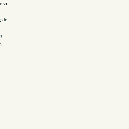
r vi
t
g de
n
.