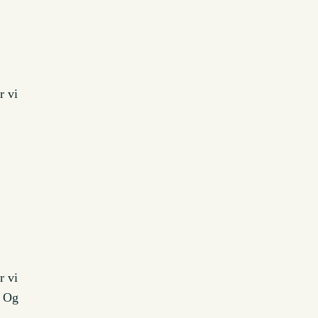
r vi
r vi
. Og