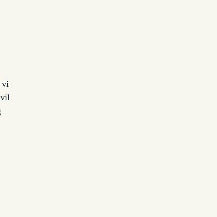
 vi
vil
g