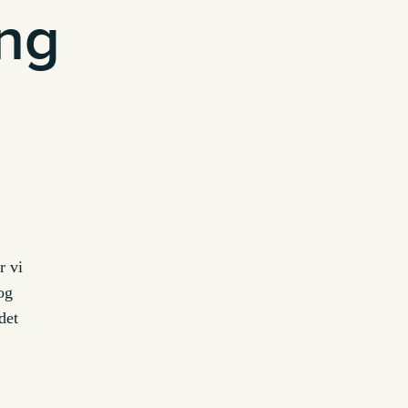
ing
r vi
 og
det