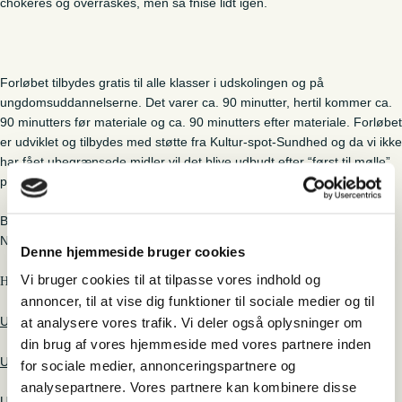
chokeres og overraskes, men så fnise lidt igen.
Forløbet tilbydes gratis til alle klasser i udskolingen og på
ungdomsuddannelserne. Det varer ca. 90 minutter, hertil kommer ca.
90 minutters før materiale og ca. 90 minutters efter materiale. Forløbet
er udviklet og tilbydes med støtte fra Kultur-spot-Sundhed og da vi ikke
har fået ubegrænsede midler vil det blive udbudt efter “først til mølle”
princippet.
Bestilling af forløbet foregår ved direkte kontakt til Troels Riknagel,
Natur Kultur Varde, på TR@vardemuseerne.dk eller tlf. 23 11 54 24
Denne hjemmeside bruger cookies
Vi bruger cookies til at tilpasse vores indhold og
Herunder kan du downloade de forskellige ugeblade til forløbet:
annoncer, til at vise dig funktioner til sociale medier og til
Ugeblad 1958, maj
at analysere vores trafik. Vi deler også oplysninger om
din brug af vores hjemmeside med vores partnere inden
Ugeblad 1959, februar
for sociale medier, annonceringspartnere og
analysepartnere. Vores partnere kan kombinere disse
Ugeblad 1963, juni