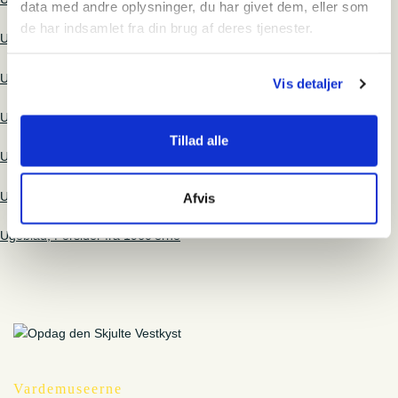
data med andre oplysninger, du har givet dem, eller som
de har indsamlet fra din brug af deres tjenester.
Ugeblad 1967, okt
Ugeblad 1973, nov
Vis detaljer
Ugeblad 1973
Tillad alle
Ugeblad 2015, oktober
Ugeblad 2015, september
Afvis
Ugeblad, Forsider fra 1960’erne
Vardemuseerne