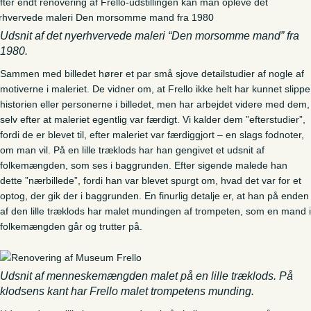
Udsnit af det nyerhvervede maleri “Den morsomme mand” fra
1980.
Sammen med billedet hører et par små sjove detailstudier af nogle af
motiverne i maleriet. De vidner om, at Frello ikke helt har kunnet slippe
historien eller personerne i billedet, men har arbejdet videre med dem,
selv efter at maleriet egentlig var færdigt. Vi kalder dem ”efterstudier”,
fordi de er blevet til, efter maleriet var færdiggjort – en slags fodnoter,
om man vil. På en lille træklods har han gengivet et udsnit af
folkemængden, som ses i baggrunden. Efter sigende malede han
dette ”nærbillede”, fordi han var blevet spurgt om, hvad det var for et
optog, der gik der i baggrunden. En finurlig detalje er, at han på enden
af den lille træklods har malet mundingen af trompeten, som en mand i
folkemængden går og trutter på.
Udsnit af menneskemængden malet på en lille træklods. På
klodsens kant har Frello malet trompetens munding.