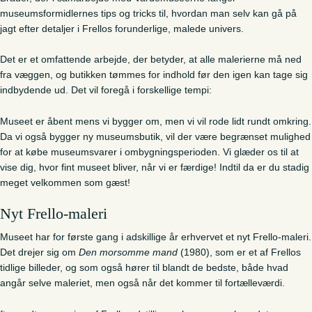
museumsformidlernes tips og tricks til, hvordan man selv kan gå på
jagt efter detaljer i Frellos forunderlige, malede univers.
Det er et omfattende arbejde, der betyder, at alle malerierne må ned
fra væggen, og butikken tømmes for indhold før den igen kan tage sig
indbydende ud. Det vil foregå i forskellige tempi:
Museet er åbent mens vi bygger om, men vi vil rode lidt rundt omkring.
Da vi også bygger ny museumsbutik, vil der være begrænset mulighed
for at købe museumsvarer i ombygningsperioden. Vi glæder os til at
vise dig, hvor fint museet bliver, når vi er færdige! Indtil da er du stadig
meget velkommen som gæst!
Nyt Frello-maleri
Museet har for første gang i adskillige år erhvervet et nyt Frello-maleri.
Det drejer sig om
Den morsomme mand
(1980), som er et af Frellos
tidlige billeder, og som også hører til blandt de bedste, både hvad
angår selve maleriet, men også når det kommer til fortælleværdi.