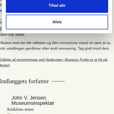
hollandske forbilleder. Et meget fint lille billede og et unikt skab, der
Tillad alle
blev reddet fra destruktion af en snarrådig håndværker.
Afvis
Et lille stilleben der sidder på en låge i et køkkenskab, Frello
selv har lavet.
Skabet med det lille stilleben og
Den morsomme mand
vil være at se,
når udstillingen genåbner efter endt renovering. Tag godt imod dem.
Udlejer af sommerhuse ved Vestkysten: Museum Frello er et hit på
ferien
!
Indlæggets forfatter
John V. Jensen
Museumsinspektør
Artiklens tema