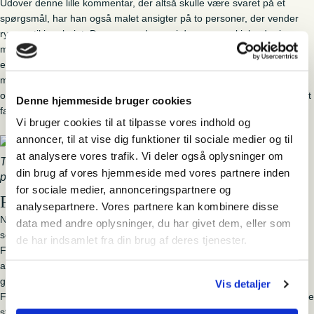
Udover denne lille kommentar, der altså skulle være svaret på et
spørgsmål, har han også malet ansigter på to personer, der vender
ryggen til i maleriet. Den ene er damen i den grønne kjole, der i
maleriets centrale motiv betragter den morsomme mand. Den anden
er en lille tyk mand i brun dragt, som går lige bagved. Om Frello har
malet disse to for selv at lære dem lidt bedre at kende, eller om de
også er svar på nysgerrige spørgsmål er uvist, men sjove er de i hvert
Denne hjemmeside bruger cookies
fald.
Vi bruger cookies til at tilpasse vores indhold og
annoncer, til at vise dig funktioner til sociale medier og til
at analysere vores trafik. Vi deler også oplysninger om
To små portrætter af figurer, der i maleriet vender ryggen til
din brug af vores hjemmeside med vores partnere inden
publikum.
for sociale medier, annonceringspartnere og
Frello i køkkenet
analysepartnere. Vores partnere kan kombinere disse
Nyt er også et lille køkkenskab, som er designet og skabt af Frello
data med andre oplysninger, du har givet dem, eller som
selv. Skabet var blevet til overs i forbindelse med renoveringen af
de har indsamlet fra din brug af deres tjenester.
Frellos hus i Brolæggerstræde. Det blev generøst skænket til museet
af Kim Hamborg (og hans søn Dirch) sidste år og er siden blevet
gennemset og renoveret. Skabet rummer i øvrigt endnu et lille
Vis detaljer
Frellomaleri, som ingen tidligere har tænkt på. Det drejer sig om en lille
stilleben med melon, ananas og blankt stål helt i stil med Frellos