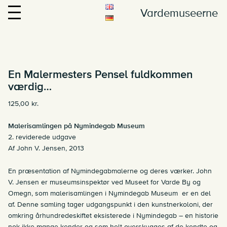
Vardemuseerne
En Malermesters Pensel fuldkommen
værdig…
125,00
kr.
Malerisamlingen på Nymindegab Museum
2. reviderede udgave
Af John V. Jensen, 2013
En præsentation af Nymindegabmalerne og deres værker. John
V. Jensen er museumsinspektør ved Museet for Varde By og
Omegn, som malerisamlingen i Nymindegab Museum er en del
af. Denne samling tager udgangspunkt i den kunstnerkoloni, der
omkring århundredeskiftet eksisterede i Nymindegab – en historie
nok ikke mange kender og som helt overskygges af de kendte og