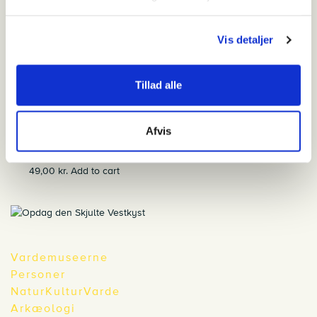
1945-1949
125,00
kr.
Add to cart
Vis detaljer
De dødes landskab
200,00
kr.
Add to cart
Tillad alle
Livet er en Sælsom Kjæde
250,00
kr.
Add to cart
Afvis
Vadehavsbilleder
49,00
kr.
Add to cart
Vardemuseerne
Personer
NaturKulturVarde
Arkæologi