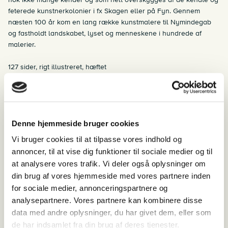
feterede kunstnerkolonier i fx Skagen eller på Fyn. Gennem
næsten 100 år kom en lang række kunstmalere til Nymindegab
og fastholdt landskabet, lyset og menneskene i hundrede af
malerier.
127 sider, rigt illustreret, hæftet
“Alle interesserede i dansk kunst vil tage rigtig godt imod denne
fine lille bog om et spændende hjørne i dansk kunsthistorie.
Et
rigtigt spændende stykke dansk kunst- og kulturhistorie fra det
Denne hjemmeside bruger cookies
vestjyske, og en historie, der rækker langt ud over det lokale
”
Lektørudtalelse Poul Flou Pedersen
Vi bruger cookies til at tilpasse vores indhold og
annoncer, til at vise dig funktioner til sociale medier og til
En
at analysere vores trafik. Vi deler også oplysninger om
Malermesters
din brug af vores hjemmeside med vores partnere inden
Pensel
Add to cart
for sociale medier, annonceringspartnere og
fuldkommen
Categories:
Bøger
,
Nymindegab Museum
analysepartnere. Vores partnere kan kombinere disse
værdig…
Related products
data med andre oplysninger, du har givet dem, eller som
quantity
Om de tyske flygtninge i Danmark
de har indsamlet fra din brug af deres tjenester.