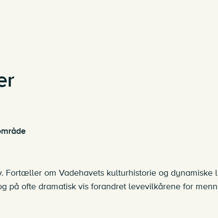
er
sområde
av. Fortæller om Vadehavets kulturhistorie og dynamiske 
g på ofte dramatisk vis forandret levevilkårene for men