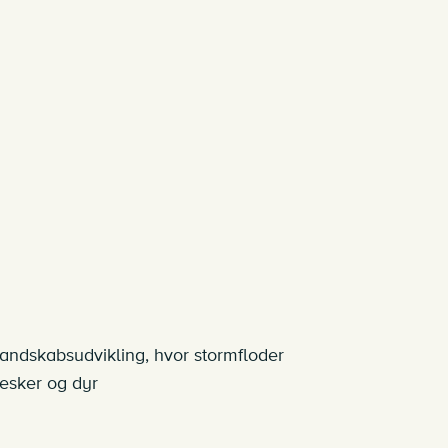
landskabsudvikling, hvor stormfloder
nesker og dyr