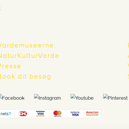
k
Vardemuseerne
NaturKulturVarde
Presse
Book dit besøg