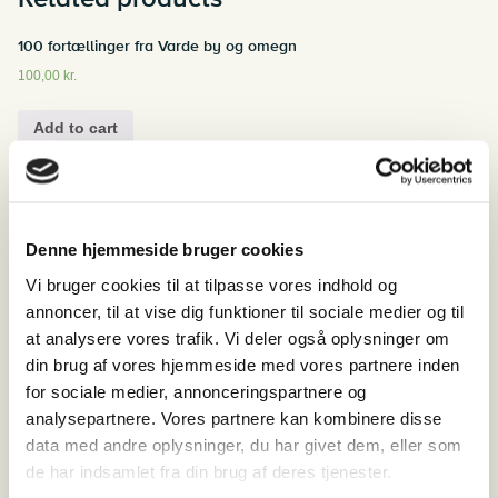
100 fortællinger fra Varde by og omegn
100,00
kr.
Add to cart
Om de tyske flygtninge i Danmark 1945-1949
Denne hjemmeside bruger cookies
125,00
kr.
Vi bruger cookies til at tilpasse vores indhold og
Add to cart
annoncer, til at vise dig funktioner til sociale medier og til
at analysere vores trafik. Vi deler også oplysninger om
din brug af vores hjemmeside med vores partnere inden
for sociale medier, annonceringspartnere og
Vestjyske Jernbaner
analysepartnere. Vores partnere kan kombinere disse
35,00
kr.
data med andre oplysninger, du har givet dem, eller som
de har indsamlet fra din brug af deres tjenester.
Add to cart