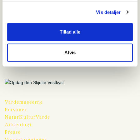
Vis detaljer
Vadehavsbilleder
49,00
kr.
Tillad alle
Add to cart
Afvis
Vardemuseerne
Personer
NaturKulturVarde
Arkæologi
Presse
Venneforeninger