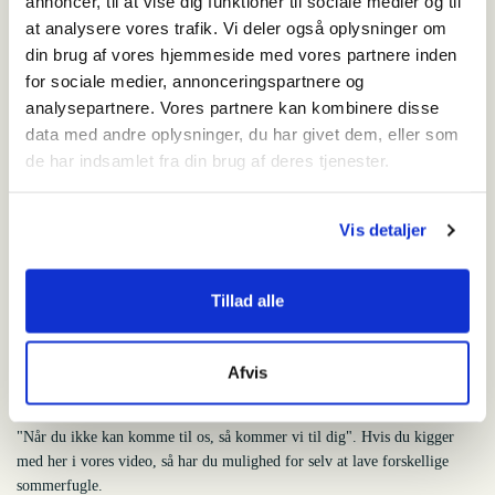
annoncer, til at vise dig funktioner til sociale medier og til
Artiklens tema
at analysere vores trafik. Vi deler også oplysninger om
Leg og læring
din brug af vores hjemmeside med vores partnere inden
for sociale medier, annonceringspartnere og
analysepartnere. Vores partnere kan kombinere disse
data med andre oplysninger, du har givet dem, eller som
Relateret indhold
de har indsamlet fra din brug af deres tjenester.
Vær kreativ med dine skatte fra stranden
Vis detaljer
"Når du ikke kan komme til os, så kommer vi til dig". På stranden er der
højt til himlen og langt mellem menneskene. Det gør det til det perfekte
udflugtssted netop nu. Og på alle andre tidspunkter også.
Tillad alle
Afvis
Magiske sommerfugle
"Når du ikke kan komme til os, så kommer vi til dig". Hvis du kigger
med her i vores video, så har du mulighed for selv at lave forskellige
sommerfugle.