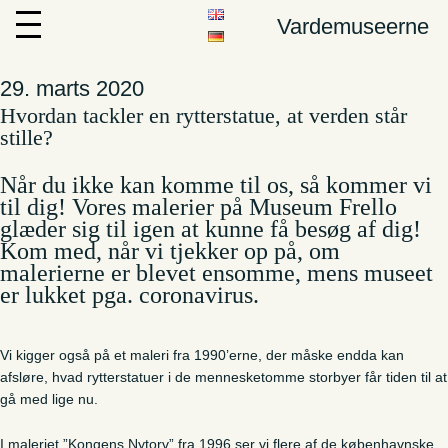
Vardemuseerne
29. marts 2020
Hvordan tackler en rytterstatue, at verden står
stille?
Når du ikke kan komme til os, så kommer vi
til dig! Vores malerier på Museum Frello
glæder sig til igen at kunne få besøg af dig!
Kom med, når vi tjekker op på, om
malerierne er blevet ensomme, mens museet
er lukket pga. coronavirus.
Vi kigger også på et maleri fra 1990’erne, der måske endda kan
afsløre, hvad rytterstatuer i de mennesketomme storbyer får tiden til at
gå med lige nu.
I maleriet ”Kongens Nytorv” fra 1996 ser vi flere af de københavnske