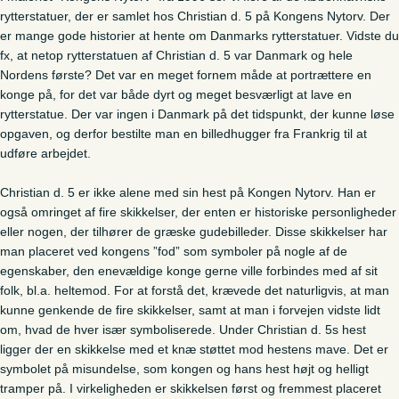
rytterstatuer, der er samlet hos Christian d. 5 på Kongens Nytorv. Der
er mange gode historier at hente om Danmarks rytterstatuer. Vidste du
fx, at netop rytterstatuen af Christian d. 5 var Danmark og hele
Nordens første? Det var en meget fornem måde at portrættere en
konge på, for det var både dyrt og meget besværligt at lave en
rytterstatue. Der var ingen i Danmark på det tidspunkt, der kunne løse
opgaven, og derfor bestilte man en billedhugger fra Frankrig til at
udføre arbejdet.
Christian d. 5 er ikke alene med sin hest på Kongen Nytorv. Han er
også omringet af fire skikkelser, der enten er historiske personligheder
eller nogen, der tilhører de græske gudebilleder. Disse skikkelser har
man placeret ved kongens ”fod” som symboler på nogle af de
egenskaber, den enevældige konge gerne ville forbindes med af sit
folk, bl.a. heltemod. For at forstå det, krævede det naturligvis, at man
kunne genkende de fire skikkelser, samt at man i forvejen vidste lidt
om, hvad de hver især symboliserede. Under Christian d. 5s hest
ligger der en skikkelse med et knæ støttet mod hestens mave. Det er
symbolet på misundelse, som kongen og hans hest højt og helligt
tramper på. I virkeligheden er skikkelsen først og fremmest placeret