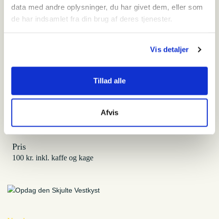
data med andre oplysninger, du har givet dem, eller som
FLUGT
de har indsamlet fra din brug af deres tjenester.
Vis detaljer
Hvornår
torsdag den 14. november 2024 - 14:00-16:00
Tillad alle
Hvor
Præstegårdsvej 21
6840 Oksbøl
Afvis
Kørselsvejledning
Pris
100 kr. inkl. kaffe og kage