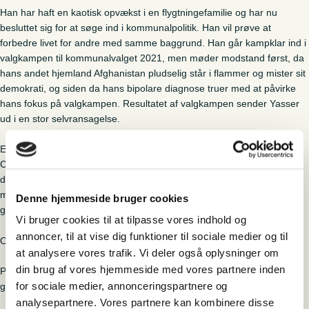
Han har haft en kaotisk opvækst i en flygtningefamilie og har nu
besluttet sig for at søge ind i kommunalpolitik. Han vil prøve at
forbedre livet for andre med samme baggrund. Han går kampklar ind i
valgkampen til kommunalvalget 2021, men møder modstand først, da
hans andet hjemland Afghanistan pludselig står i flammer og mister sit
demokrati, og siden da hans bipolare diagnose truer med at påvirke
hans fokus på valgkampen. Resultatet af valgkampen sender Yasser
ud i en stor selvransagelse.
Efter filmen vil Yasser Ghanbari og filmens instruktør, Cecilie Sylvest
Carlsen, fortælle om processen med at lave filmen, herunder hvordan
det har været for Yasser at dele sin livshistorie så sårbart, og hvilke
muligheder han ser for andre med minoritetsbaggrund, der ønsker at
Denne hjemmeside bruger cookies
gå i hans fodspor og ind i den offentlige debat eller politik.
Vi bruger cookies til at tilpasse vores indhold og
annoncer, til at vise dig funktioner til sociale medier og til
Og der vil naturligvis være mulighed for at stille spørgsmål undervejs!
at analysere vores trafik. Vi deler også oplysninger om
din brug af vores hjemmeside med vores partnere inden
Pris for deltagelse 100 kr. inkl. kaffe og kage fra museets café. Der
for sociale medier, annonceringspartnere og
gives 20 % rabat ved køb af billet til museet samme dag.
analysepartnere. Vores partnere kan kombinere disse