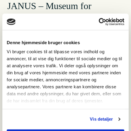
JANUS – Museum for
Samtidskunst
Denne hjemmeside bruger cookies
Hvornår
Vi bruger cookies til at tilpasse vores indhold og
søndag den 9. august 2026 - 10:00-16:00
annoncer, til at vise dig funktioner til sociale medier og til
Hvor
at analysere vores trafik. Vi deler også oplysninger om
Lærkevej 25
din brug af vores hjemmeside med vores partnere inden
6862 Tistrup
for sociale medier, annonceringspartnere og
Reception: 75 29 98 25
analysepartnere. Vores partnere kan kombinere disse
Administration:
75 29 98 25
data med andre oplysninger, du har givet dem, eller som
de har indsamlet fra din brug af deres tjenester.
E-mail: janusbygningen@
vardemuseerne.dk
Vis detaljer
Kørselsvejledning