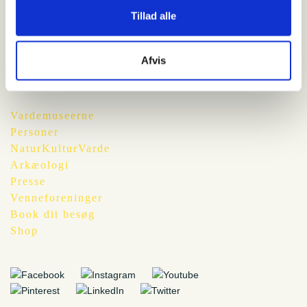
Pris
Tillad alle
Børn u. 18 år: gratis. Voksne: 60 kr. entré
Afvis
Vardemuseerne
Personer
NaturKulturVarde
Arkæologi
Presse
Venneforeninger
Book dit besøg
Shop