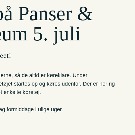
på Panser &
um 5. juli
eet!
rne, så de altid er køreklare. Under
øjet startes op og køres udenfor. Der er her rig
t enkelte køretøj.
 formiddage i ulige uger.