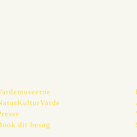
Vardemuseerne
NaturKulturVarde
Presse
Book dit besøg