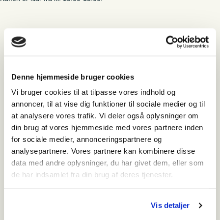
Nymindegab Museum
Denne hjemmeside bruger cookies
Hvornår
Vi bruger cookies til at tilpasse vores indhold og
torsdag den 30. juli 2026 - 13:00-15:00
annoncer, til at vise dig funktioner til sociale medier og til
at analysere vores trafik. Vi deler også oplysninger om
Hvor
din brug af vores hjemmeside med vores partnere inden
Vesterhavsvej 294
for sociale medier, annonceringspartnere og
6830 Nr. Nebel
analysepartnere. Vores partnere kan kombinere disse
+45 75 25 55 44
data med andre oplysninger, du har givet dem, eller som
Kørselsvejledning
de har indsamlet fra din brug af deres tjenester.
Pris
Gratis ved betalt entre
Vis detaljer