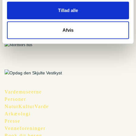
Tillad alle
Relateret indhold
13. august 2020
Afvis
Mormors hus
Vardemuseerne
Personer
NaturKulturVarde
Arkæologi
Presse
Venneforeninger
Book dit besøg