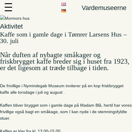
Vardemuseerne
Aktivitet
Kaffe som i gamle dage i Tømrer Larsens Hus –
30. juli
Når duften af nybagte småkager og
friskbrygget kaffe breder sig i huset fra 1923,
er det ligesom at træde tilbage i tiden.
De frivillige i Nymindegab Museum inviterer på en kop friskbrygget
kaffe alle torsdage i juli og august .
Kaffen bliver brygget som i gamle dage på Madam Blå, hertil har vores
frivillige også bagt en småkage, som I kan nyde i de stemningsfyldte
stuer.
Kaffen er klar fra kl. 13.00-15.00.