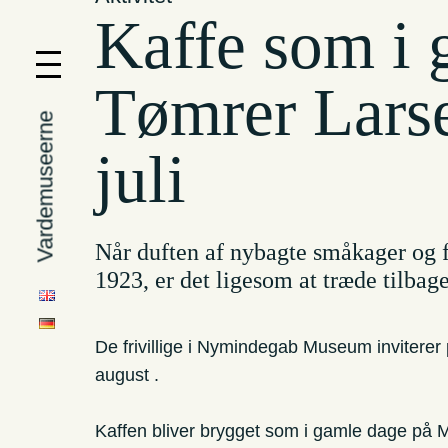
Kaffe som i 
Tømrer Larse
Vardemuseerne
juli
Når duften af nybagte småkager og fr
1923, er det ligesom at træde tilbage
De frivillige i Nymindegab Museum inviterer p
august .
Kaffen bliver brygget som i gamle dage på Ma