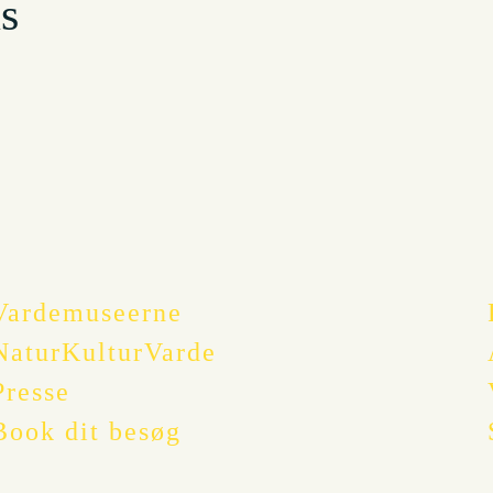
s
Vardemuseerne
NaturKulturVarde
Presse
Book dit besøg