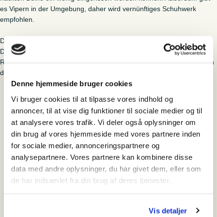
es Vipern in der Umgebung, daher wird vernünftiges Schuhwerk
empfohlen.
Die Teilnahme kostet 85 DKK für Erwachsene und 45 DKK für Kinder.
Die Karten werden im Shop des Leuchtturms Blåvandshuk in der
Reihenfolge des Eingangs verkauft. Es gibt Platz für 25 Teilnehmer an
der Tour.
Denne hjemmeside bruger cookies
Vi bruger cookies til at tilpasse vores indhold og
Blåvandshuk Fyr
annoncer, til at vise dig funktioner til sociale medier og til
at analysere vores trafik. Vi deler også oplysninger om
din brug af vores hjemmeside med vores partnere inden
Hvornår
for sociale medier, annonceringspartnere og
torsdag den 31. juli 2025 - 14:00-15:30
analysepartnere. Vores partnere kan kombinere disse
data med andre oplysninger, du har givet dem, eller som
Hvor
de har indsamlet fra din brug af deres tjenester.
Fyrvej 106
6857 Blåvand
+45 75 27 54 11
Vis detaljer