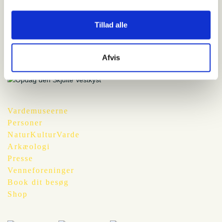
Kørselsvejledning
Tillad alle
Pris
Die Teilnahme kostet 85 DKK für Erwachsene und 45 DKK
für Kinder.
Afvis
Vardemuseerne
Personer
NaturKulturVarde
Arkæologi
Presse
Venneforeninger
Book dit besøg
Shop