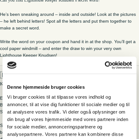
Can you find Lighthouse Keeper Knudsen’s secret word?
He’s been sneaking around – inside and outside! Look at the pictures
– he left behind letters! Spot all the letters and put them together to
make a secret word.
Write the word on your coupon and hand it in at the shop. You’ll get a
cool paper windmill – and enter the draw to win your very own
Lighthouse Keeper Knudsen!
🇩🇪
Deutsch
Kannst du das Geheimwort von Leuchtturmwärter Knudsen finden?
Denne hjemmeside bruger cookies
Vi bruger cookies til at tilpasse vores indhold og
Er war überall – drinnen und draußen! Auf den Bildern hat er
annoncer, til at vise dig funktioner til sociale medier og til
Buchstaben versteckt. Schau genau hin und finde alle Buchstaben.
at analysere vores trafik. Vi deler også oplysninger om
Setze sie zu einem geheimen Wort zusammen!
din brug af vores hjemmeside med vores partnere inden
Schreib das Wort auf deinen Zettel und gib ihn im Shop ab. Du
for sociale medier, annonceringspartnere og
bekommst ein tolles Papierwindrad – und nimmst an der Verlosung
analysepartnere. Vores partnere kan kombinere disse