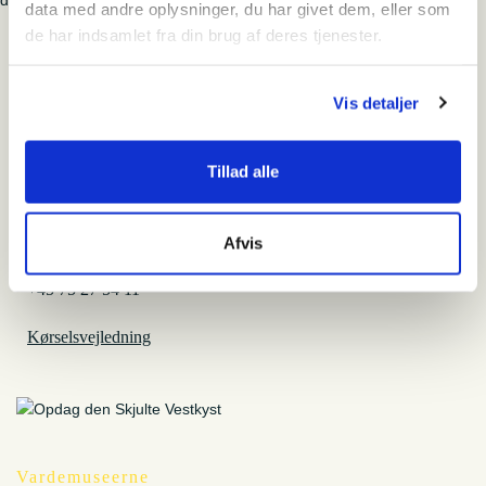
deiner ganz eigenen Leuchtturmwärter-Knudsen-Figur teil!
data med andre oplysninger, du har givet dem, eller som
de har indsamlet fra din brug af deres tjenester.
Blåvandshuk Fyr
Vis detaljer
Hvornår
Tillad alle
onsdag den 30. juli 2025 - 16:00-19:00
Hvor
Afvis
Fyrvej 106
6857 Blåvand
+45 75 27 54 11
Kørselsvejledning
Vardemuseerne