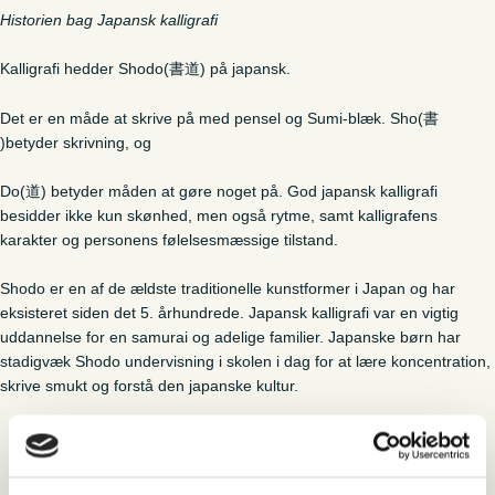
Historien bag Japansk kalligrafi
Kalligrafi hedder Shodo(書道) på japansk.
Det er en måde at skrive på med pensel og Sumi-blæk. Sho(書
)betyder skrivning, og
Do(道) betyder måden at gøre noget på. God japansk kalligrafi
besidder ikke kun skønhed, men også rytme, samt kalligrafens
karakter og personens følelsesmæssige tilstand.
Shodo er en af de ældste traditionelle kunstformer i Japan og har
eksisteret siden det 5. århundrede. Japansk kalligrafi var en vigtig
uddannelse for en samurai og adelige familier. Japanske børn har
stadigvæk Shodo undervisning i skolen i dag for at lære koncentration,
skrive smukt og forstå den japanske kultur.
JANUS – Museum for