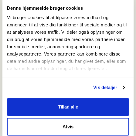
Samtidskunst
Denne hjemmeside bruger cookies
Vi bruger cookies til at tilpasse vores indhold og
annoncer, til at vise dig funktioner til sociale medier og til
at analysere vores trafik. Vi deler også oplysninger om
Hvornår
din brug af vores hjemmeside med vores partnere inden
onsdag den 16. oktober 2024 - 11:00-13:00
for sociale medier, annonceringspartnere og
Hvor
analysepartnere. Vores partnere kan kombinere disse
Lærkevej 25
data med andre oplysninger, du har givet dem, eller som
6862 Tistrup
de har indsamlet fra din brug af deres tjenester.
Reception: 75 29 98 25
Administration:
75 29 98 25
Vis detaljer
E-mail: janusbygningen@
vardemuseerne.dk
Tillad alle
Kørselsvejledning
Pris
Afvis
Gratis adgang til arrangementet efter betalt entré/ gratis for