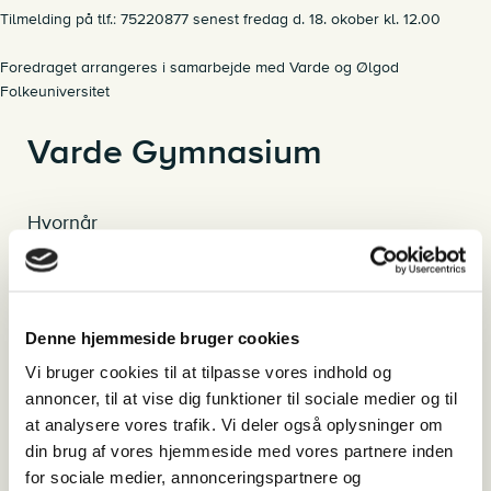
Tilmelding på tlf.: 75220877 senest fredag d. 18. okober kl. 12.00
Foredraget arrangeres i samarbejde med Varde og Ølgod
Folkeuniversitet
Varde Gymnasium
Hvornår
tirsdag den 22. oktober 2024 - 19:30-21:00
Hvor
Frisvadvej 72, 6800 Varde
Denne hjemmeside bruger cookies
Pris
Vi bruger cookies til at tilpasse vores indhold og
Foredrag er gratis for medlemmer af Varde og Ølgod
annoncer, til at vise dig funktioner til sociale medier og til
Museumsforeninger. Ikke-medlemmer betaler 75 kr.
at analysere vores trafik. Vi deler også oplysninger om
din brug af vores hjemmeside med vores partnere inden
for sociale medier, annonceringspartnere og