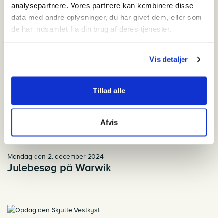
Relateret indhold
analysepartnere. Vores partnere kan kombinere disse
data med andre oplysninger, du har givet dem, eller som
onsdag den 23. oktober 2024
de har indsamlet fra din brug af deres tjenester.
Familien på Farten: Tre generationer
Island rundt
Vis detaljer
mandag den 4. november 2024
Sommerhuskultur ved Vejers Strand
Tillad alle
onsdag den 27. november 2024
Stærke kvinder og slatne mænd i TV-
Afvis
serien Matador
mandag den 2. december 2024
Julebesøg på Warwik