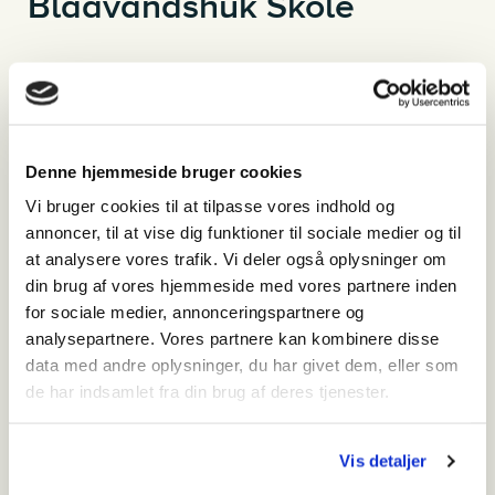
Blaavandshuk Skole
Hvornår
mandag den 4. november 2024 - 19:30-21:00
Hvor
Denne hjemmeside bruger cookies
Skolevænget 12, 6840 Oksbøl
Vi bruger cookies til at tilpasse vores indhold og
Pris
annoncer, til at vise dig funktioner til sociale medier og til
Foredrag er gratis for medlemmer af Varde og Ølgod
at analysere vores trafik. Vi deler også oplysninger om
Museumsforeninger. Ikke-medlemmer betaler 75 kr.
din brug af vores hjemmeside med vores partnere inden
for sociale medier, annonceringspartnere og
analysepartnere. Vores partnere kan kombinere disse
Relateret indhold
data med andre oplysninger, du har givet dem, eller som
de har indsamlet fra din brug af deres tjenester.
onsdag den 27. november 2024
Stærke kvinder og slatne mænd i TV-
serien Matador
Vis detaljer