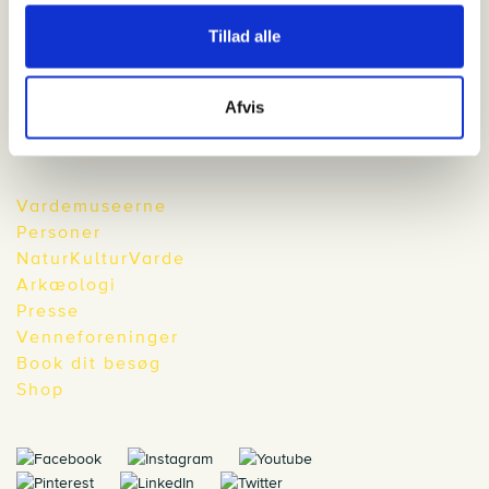
mandag den 2. december 2024
Tillad alle
Julebesøg på Warwik
Afvis
Vardemuseerne
Personer
NaturKulturVarde
Arkæologi
Presse
Venneforeninger
Book dit besøg
Shop