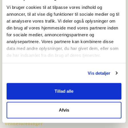
Vi bruger cookies til at tilpasse vores indhold og
Hvornår
annoncer, til at vise dig funktioner til sociale medier og til
onsdag den 2. juli 2025 - 11:00-15:00
at analysere vores trafik. Vi deler også oplysninger om
din brug af vores hjemmeside med vores partnere inden
Hvor
for sociale medier, annonceringspartnere og
Industrivej 18
6840 Oksbøl
analysepartnere. Vores partnere kan kombinere disse
data med andre oplysninger, du har givet dem, eller som
Kørselsvejledning
de har indsamlet fra din brug af deres tjenester.
Vis detaljer
Vardemuseerne
Tillad alle
Personer
NaturKulturVarde
Afvis
Arkæologi
Presse
Venneforeninger