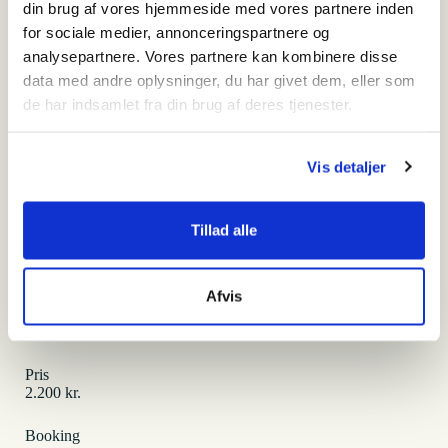
din brug af vores hjemmeside med vores partnere inden
Hvem
for sociale medier, annonceringspartnere og
Udskoling og ungdomsuddannelser
analysepartnere. Vores partnere kan kombinere disse
data med andre oplysninger, du har givet dem, eller som
Hvor
Den tyske flygtningelejr
, Blåkjærstien 3A
de har indsamlet fra din brug af deres tjenester.
6840 Oksbøl
Hvornår
Vis detaljer
Hele året, husk tøj efter vejr og årstid.
Tillad alle
Antal
Max. 30 elever pr. gruppe
Afvis
Varighed
Ca. 2 timer
Pris
2.200 kr.
Booking