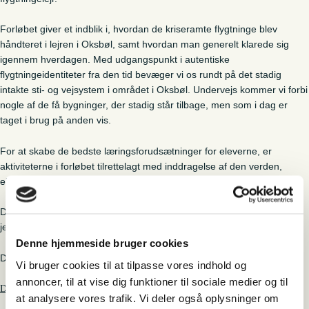
Forløbet giver et indblik i, hvordan de kriseramte flygtninge blev
håndteret i lejren i Oksbøl, samt hvordan man generelt klarede sig
igennem hverdagen. Med udgangspunkt i autentiske
flygtningeidentiteter fra den tid bevæger vi os rundt på det stadig
intakte sti- og vejsystem i området i Oksbøl. Undervejs kommer vi forbi
nogle af de få bygninger, der stadig står tilbage, men som i dag er
taget i brug på anden vis.
For at skabe de bedste læringsforudsætninger for eleverne, er
aktiviteterne i forløbet tilrettelagt med inddragelse af den verden,
eleverne selv befinder sig i.
Der medfølger undervisningsmateriale til brug både inden og efter
jeres besøg, som kan hentes
her
.
Denne hjemmeside bruger cookies
Den tilhørende PowerPoint hentes
her.
Vi bruger cookies til at tilpasse vores indhold og
annoncer, til at vise dig funktioner til sociale medier og til
Du kan se Fælles Mål for forløbet her
at analysere vores trafik. Vi deler også oplysninger om