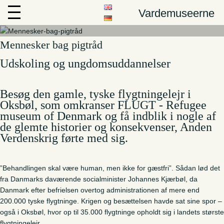
Vardemuseerne
Et elev inddragende forløb, om de tyske
Mennesker bag pigtråd
flygtninge i Danmark og Oksbøl, fra 1945-
Udskoling og ungdomsuddannelser
1949, i den oprindelige lejr omkring FLUGT -
Refugee museum of Denmark
Besøg den gamle, tyske flygtningelejr i
Oksbøl, som omkranser FLUGT - Refugee
museum of Denmark og få indblik i nogle af
de glemte historier og konsekvenser, Anden
Verdenskrig førte med sig.
”Behandlingen skal være human, men ikke for gæstfri”. Sådan lød det
fra Danmarks daværende socialminister Johannes Kjærbøl, da
Danmark efter befrielsen overtog administrationen af mere end
200.000 tyske flygtninge. Krigen og besættelsen havde sat sine spor –
også i Oksbøl, hvor op til 35.000 flygtninge opholdt sig i landets største
flygtningelejr.