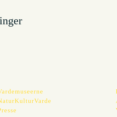
inger
Vardemuseerne
NaturKulturVarde
Presse