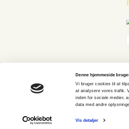
Denne hjemmeside bruger
Vi bruger cookies til at til
at analysere vores trafik.
Cart
inden for sociale medier,
Your cart is empty!
Return to shop
data med andre oplysninger
Checkout
-
0,00 kr.
0
Vis detaljer
0