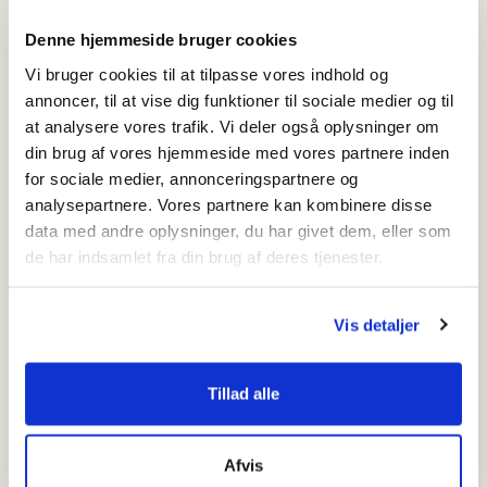
100 fortællinger fra Varde by og
Denne hjemmeside bruger cookies
omegn
Vi bruger cookies til at tilpasse vores indhold og
100,00
kr.
Add to cart
annoncer, til at vise dig funktioner til sociale medier og til
at analysere vores trafik. Vi deler også oplysninger om
Vejers
din brug af vores hjemmeside med vores partnere inden
149,00
kr.
Add to cart
for sociale medier, annonceringspartnere og
Livet er en Sælsom Kjæde
analysepartnere. Vores partnere kan kombinere disse
data med andre oplysninger, du har givet dem, eller som
250,00
kr.
Add to cart
de har indsamlet fra din brug af deres tjenester.
Otto Frello – an incorrigible painter
50,00
kr.
Add to cart
Vis detaljer
Tillad alle
Vardemuseerne
Personer
Afvis
NaturKulturVarde