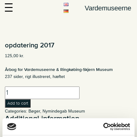
Vardemuseerne
opdatering 2017
125,00
kr.
Årbog for Vardemuseerne & Ringkøbing-Skjern Museum
237 sider, rigt illustreret, hæftet
opdatering
2017
Add to cart
quantity
Categories:
Bøger
,
Nymindegab Museum
Additional information
Weight
0,67 kg
Related products