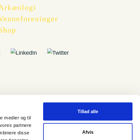
Arkæologi
Venneforeninger
Shop
Tillad alle
le medier og til
 vores partnere
Afvis
mbinere disse