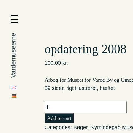
Vardemuseerne
opdatering 2008
100,00
kr.
Årbog for Museet for Varde By og Ome
89 sider, rigt illustreret, hæftet
opdatering
2008
Add to cart
quantity
Categories:
Bøger
,
Nymindegab Mu