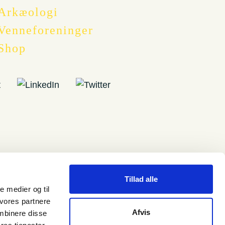
Arkæologi
Venneforeninger
Shop
Tillad alle
le medier og til
 vores partnere
Afvis
mbinere disse