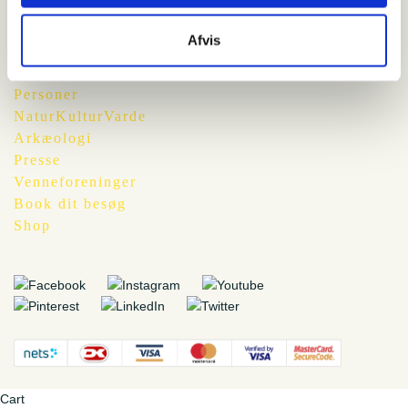
Afvis
Vardemuseerne
Personer
NaturKulturVarde
Arkæologi
Presse
Venneforeninger
Book dit besøg
Shop
Cart