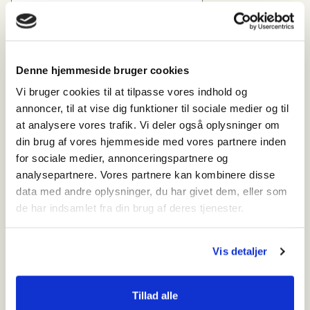
quantity
Add to cart
Category:
Ukategoriseret
Description
Mød
– en sød og eventyrlysten bamse formet
Fyrmester Knudsen
Denne hjemmeside bruger cookies
som en måge med kasket og venligt blik. Han er opkaldt efter den
Vi bruger cookies til at tilpasse vores indhold og
sidste fyrmester på Blåvandshuk Fyr, og med sin karakteristiske
annoncer, til at vise dig funktioner til sociale medier og til
blå kasket broderet med “BLÅVANDSHUK” bærer han historien
at analysere vores trafik. Vi deler også oplysninger om
og havets ånd med sig.
din brug af vores hjemmeside med vores partnere inden
for sociale medier, annonceringspartnere og
Fyrmester Knudsen har et anker på vingen – et symbol på hans
stolte maritime ophav – og sidder klar til at dele kystens
analysepartnere. Vores partnere kan kombinere disse
fortællinger med store og små. Perfekt som souvenir, gave eller
data med andre oplysninger, du har givet dem, eller som
krammeven til børn og barnlige sjæle, der elsker havet, fyrtårne
de har indsamlet fra din brug af deres tjenester.
og dyrelivet ved Vestkysten.
Han bor i godt selskab med sine sælvenner og venter på at få et
Vis detaljer
nyt hjem – måske hos dig?
Tillad alle