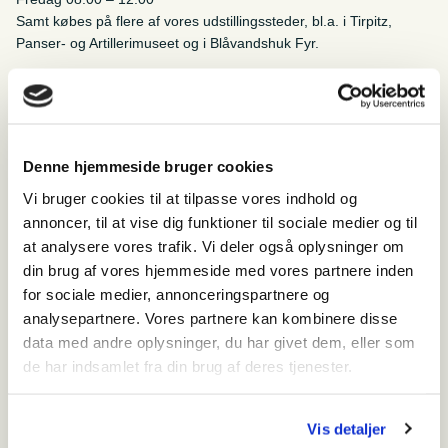
Samt købes på flere af vores udstillingssteder, bl.a. i Tirpitz,
Panser- og Artillerimuseet og i Blåvandshuk Fyr.
In stock
Fisk
med
Denne hjemmeside bruger cookies
Naturnørd
Add to cart
Vi bruger cookies til at tilpasse vores indhold og
quantity
Category:
Kortspil
Description
annoncer, til at vise dig funktioner til sociale medier og til
at analysere vores trafik. Vi deler også oplysninger om
Spillet, som kan spilles både ude og inde, og som gemmer på en
din brug af vores hjemmeside med vores partnere inden
masse viden om 50 danske fiskearter. Men Fisk med Naturnørd
for sociale medier, annonceringspartnere og
er ikke bare et spil. Det er også en invitation til, at du som
lystfisker skal forsøge at fange disse 50 fiskearter i Danmark.
analysepartnere. Vores partnere kan kombinere disse
Naturnørd vil selv prøve, om han kan fange alle disse 50 arter på
data med andre oplysninger, du har givet dem, eller som
blot ét år.
de har indsamlet fra din brug af deres tjenester.
Tør du tage kampen op, så dyk ned i kortene. Men pas på, fiskeri
er stærkt vanedannende.
Vis detaljer