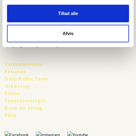
Knæk og bræk og husk nu at følge med på Naturnørds YouTube
kanal for at se, om det lykkes ham at fange de 50 arter.
Tillad alle
Afvis
Vardemuseerne
Personer
NaturKulturVarde
Arkæologi
Presse
Venneforeninger
Book dit besøg
Shop