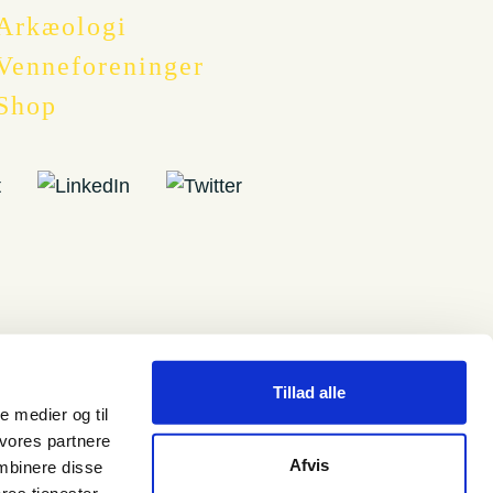
Arkæologi
Venneforeninger
Shop
Tillad alle
le medier og til
 vores partnere
Afvis
mbinere disse