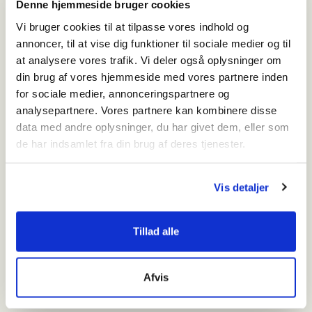
Nymindegab – Malerinden
Denne hjemmeside bruger cookies
50,00
kr.
Add to cart
Vi bruger cookies til at tilpasse vores indhold og
Nymindegab – Møllen
annoncer, til at vise dig funktioner til sociale medier og til
at analysere vores trafik. Vi deler også oplysninger om
50,00
kr.
Add to cart
din brug af vores hjemmeside med vores partnere inden
Det sidste menneske
for sociale medier, annonceringspartnere og
100,00
kr.
Add to cart
analysepartnere. Vores partnere kan kombinere disse
data med andre oplysninger, du har givet dem, eller som
Oksbølbilledet – udsnit 1
de har indsamlet fra din brug af deres tjenester.
100,00
kr.
Add to cart
Vis detaljer
Tillad alle
Vardemuseerne
Personer
NaturKulturVarde
Afvis
Arkæologi
Presse