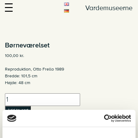
Vardemuseerne
Børneværelset
100,00
kr.
Reproduktion, Otto Frello 1989
Bredde: 101,5 cm
Højde: 48 cm
Børneværelset
quantity
Add to cart
Category:
Plakater
Related products