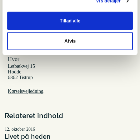
Vis detaljer
Hodde Gamle Skole
Tillad alle
Hvornår
Afvis
Fast udstilling
Hvor
Letbækvej 15
Hodde
6862 Tistrup
Kørselsvejledning
Relateret indhold
12. oktober 2016
Livet på heden