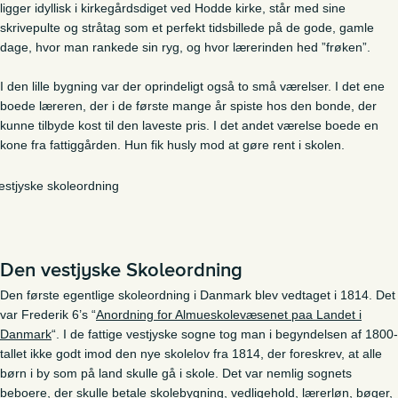
ligger idyllisk i kirkegårdsdiget ved Hodde kirke, står med sine
skrivepulte og stråtag som et perfekt tidsbillede på de gode, gamle
dage, hvor man rankede sin ryg, og hvor lærerinden hed ”frøken”.
I den lille bygning var der oprindeligt også to små værelser. I det ene
boede læreren, der i de første mange år spiste hos den bonde, der
kunne tilbyde kost til den laveste pris. I det andet værelse boede en
kone fra fattiggården. Hun fik husly mod at gøre rent i skolen.
Den vestjyske Skoleordning
Den første egentlige skoleordning i Danmark blev vedtaget i 1814. Det
var Frederik 6’s “
Anordning for Almueskolevæsenet paa Landet i
Danmark
“. I de fattige vestjyske sogne tog man i begyndelsen af 1800-
tallet ikke godt imod den nye skolelov fra 1814, der foreskrev, at alle
børn i by som på land skulle gå i skole. Det var nemlig sognets
beboere, der skulle betale skolebygning, vedligehold, lærerløn, bøger,