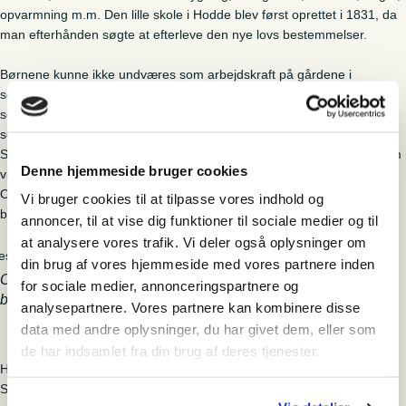
opvarmning m.m. Den lille skole i Hodde blev først oprettet i 1831, da
man efterhånden søgte at efterleve den nye lovs bestemmelser.
Børnene kunne ikke undværes som arbejdskraft på gårdene i
sommerhalvåret, og fattigfolks børn kunne ikke få tjeneste om
sommeren, når de skulle passe skolen. Bøndernes modstand mod at
sende børnene i skole i den travleste tid bar frugt. Den vestjyske
Skoleordning blev indført. Børnene kom nu primært til at gå i skole om
Denne hjemmeside bruger cookies
vinteren og kun ganske få timer – eller slet ikke – i sommerhalvåret.
Om vinteren blev de små lokaler udelukkende opvarmet via én
Vi bruger cookies til at tilpasse vores indhold og
brændeovn, så det må have været en kold omgang at gå i skole.
annoncer, til at vise dig funktioner til sociale medier og til
at analysere vores trafik. Vi deler også oplysninger om
din brug af vores hjemmeside med vores partnere inden
Om vinteren fyrede man med tørv i den brændeovn, der står
for sociale medier, annonceringspartnere og
bagerst i skolestuen.
analysepartnere. Vores partnere kan kombinere disse
data med andre oplysninger, du har givet dem, eller som
de har indsamlet fra din brug af deres tjenester.
Hodde Gamle Skole repræsenterer denne specielle skoleordning.
Skolen fremstår autentisk med originale pulte og kateter.