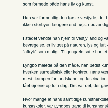
som formede både hans liv og kunst.
Han var formentlig den første vestjyde, de
ikke i storbyen længere end højst nødvendi
I stedet vendte han hjem til Vestjylland og va
bevægelse, et liv tæt på naturen, lys og luft 
”aftryk” som muligt. Til gengæld satte han et
Lyngbo malede på den måde, han bedst kunn
hverken surrealistisk eller konkret. Hans 
mest: kampen for landskabet og fascinatio
fået øjnene op for i dag. Det var det, der ga
Hvor mange af hans samtidige kunstnerkoll
kunstskoler, var Lyngbos trang til kunstner