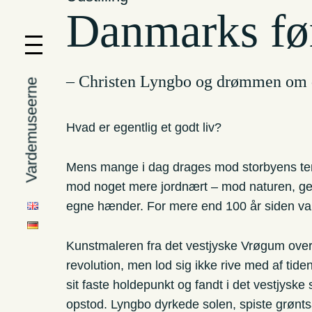
Danmarks før
– Christen Lyngbo og drømmen om d
Vardemuseerne
Hvad er egentlig et godt liv?
Mens mange i dag drages mod storbyens te
mod noget mere jordnært – mod naturen, ge
egne hænder. For mere end 100 år siden val
Kunstmaleren fra det vestjyske Vrøgum over
revolution, men lod sig ikke rive med af tid
sit faste holdepunkt og fandt i det vestjyske
opstod. Lyngbo dyrkede solen, spiste grønts