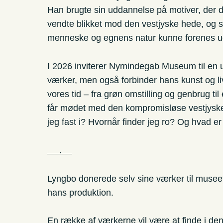
Han brugte sin uddannelse på motiver, der d
vendte blikket mod den vestjyske hede, og
menneske og egnens natur kunne forenes u
I 2026 inviterer Nymindegab Museum til en u
værker, men også forbinder hans kunst og l
vores tid – fra grøn omstilling og genbrug ti
får mødet med den kompromisløse vestjyske k
jeg fast i? Hvornår finder jeg ro? Og hvad er
.
Lyngbo donerede selv sine værker til museet
hans produktion.
En række af værkerne vil være at finde i den 