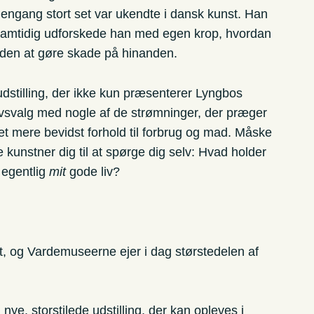
engang stort set var ukendte i dansk kunst. Han
 samtidig udforskede han med egen krop, hvordan
den at gøre skade på hinanden.
dstilling, der ikke kun præsenterer Lyngbos
ivsvalg med nogle af de strømninger, der præger
l et mere bevidst forhold til forbrug og mad. Måske
unstner dig til at spørge dig selv: Hvad holder
 egentlig
mit
gode liv?
, og Vardemuseerne ejer i dag størstedelen af
nye, storstilede udstilling, der kan opleves i