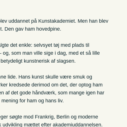
r blev uddannet på Kunstakademiet. Men han blev
gt. Den gav ham hovedpine.
lgte det enkle: selvsyet tøj med plads til
– og, som man ville sige i dag, med et så lille
 betydeligt kunstnerisk af slagsen.
e lide. Hans kunst skulle være smuk og
værker kredsede derimod om det, der optog ham
nen af det gode håndværk, som mange igen har
v mening for ham og hans liv.
eger søgte mod Frankrig, Berlin og moderne
isk udvikling mættet efter akademiuddannelsen.