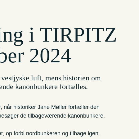
ing i TIRPITZ
ber 2024
vestjyske luft, mens historien om
gende kanonbunkere fortælles.
 når historiker Jane Møller fortæller den
g besøger de tilbageværende kanonbunkere.
t, op forbi nordbunkeren og tilbage igen.