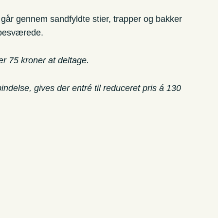
n går gennem sandfyldte stier, trapper og bakker
ngbesværede.
er 75 kroner at deltage.
else, gives der entré til reduceret pris á 130