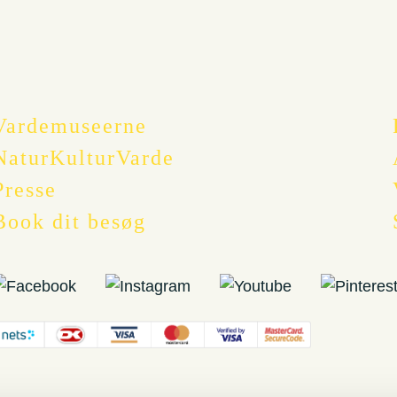
Vardemuseerne
NaturKulturVarde
Presse
Book dit besøg