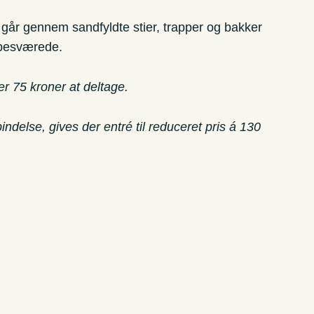
n går gennem sandfyldte stier, trapper og bakker
ngbesværede.
er 75 kroner at deltage.
else, gives der entré til reduceret pris á 130