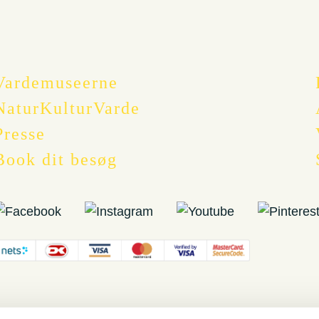
Vardemuseerne
NaturKulturVarde
Presse
Book dit besøg