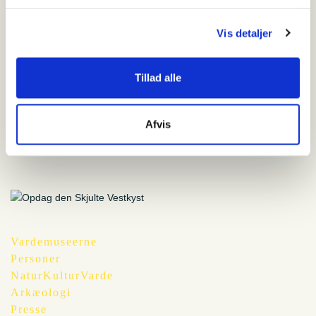
Tilmeld
Vis detaljer
Tillad alle
Hvornår
torsdag den 24. juli 2025 - 12:00-14:00
Afvis
Pris
100 kroner for voksne, 75 kroner for børn
Vardemuseerne
Personer
NaturKulturVarde
Arkæologi
Presse