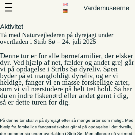
Vardemuseerne
Aktivitet
Tá med Naturvejlederen på dyrejagt under
overfladen i Strib Sø – 24. juli 2025
Denne tur er for alle børnefamilier, der elsker
dyr. Ved hjælp af net, fælder og andet grej går
vi på opdagelse i Stribs Sø dyreliv. Søen
byder på et mangfoldigt dyreliv, og er vi
heldige, fanger vi en masse forskellige arter,
som vi vil nærstudere på helt tæt hold. Så har
du en indre fiskenørd eller andet gemt i dig,
så er dette turen for dig.
På denne tur skal vi på dyrejagt efter så mange arter som muligt. Med
hjælp fra forskellige fangstredskaber går vi på opdagelse i det dyreliv,
der gemmer sig under overfalden i Strib Sø. Men allerede på vej mod