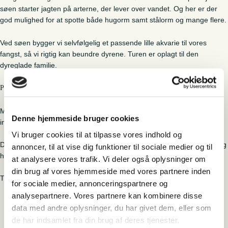
søen starter jagten på arterne, der lever over vandet. Og her er der
god mulighed for at spotte både hugorm samt stålorm og mange flere.
Ved søen bygger vi selvfølgelig et passende lille akvarie til vores
fangst, så vi rigtig kan beundre dyrene. Turen er oplagt til den
dyreglade familie.
Praktisk:
Mødested: Første p-plads/rasteplads på højre hånd, når man kører
Denne hjemmeside bruger cookies
ind i Vejers by.
Vi bruger cookies til at tilpasse vores indhold og
Da turen foregår ved vand, er gummistøvler altid en rigtig god ting. Og
annoncer, til at vise dig funktioner til sociale medier og til
hvis I har et fiskenet eller lignende, så tag endelig det med.
at analysere vores trafik. Vi deler også oplysninger om
din brug af vores hjemmeside med vores partnere inden
Turen gennemføres kun med min. 6 deltagere.
for sociale medier, annonceringspartnere og
analysepartnere. Vores partnere kan kombinere disse
Vejers Havvej, 6840 Vejers
data med andre oplysninger, du har givet dem, eller som
de har indsamlet fra din brug af deres tjenester.