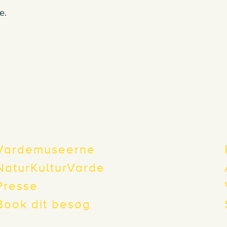
e.
Vardemuseerne
NaturKulturVarde
Presse
Book dit besøg