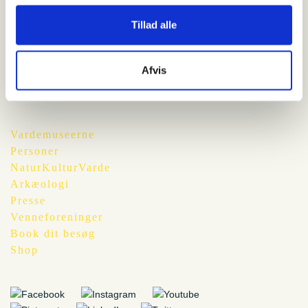
2. august 2016
Tillad alle
Nymindegab Museum
Afvis
Vardemuseerne
Personer
NaturKulturVarde
Arkæologi
Presse
Venneforeninger
Book dit besøg
Shop