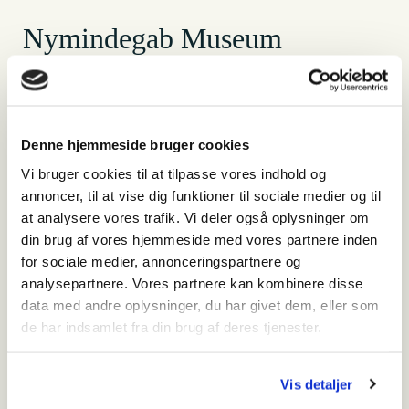
Nymindegab Museum
Hvornår
torsdag den 4. juli 2024 - 13:00-15:00
Denne hjemmeside bruger cookies
Hvor
Vi bruger cookies til at tilpasse vores indhold og
Vesterhavsvej 294
annoncer, til at vise dig funktioner til sociale medier og til
6830 Nr. Nebel
at analysere vores trafik. Vi deler også oplysninger om
+45 75 25 55 44
din brug af vores hjemmeside med vores partnere inden
Kørselsvejledning
for sociale medier, annonceringspartnere og
analysepartnere. Vores partnere kan kombinere disse
Pris
data med andre oplysninger, du har givet dem, eller som
Gratis ved betalt entre
de har indsamlet fra din brug af deres tjenester.
Vis detaljer
Relateret indhold