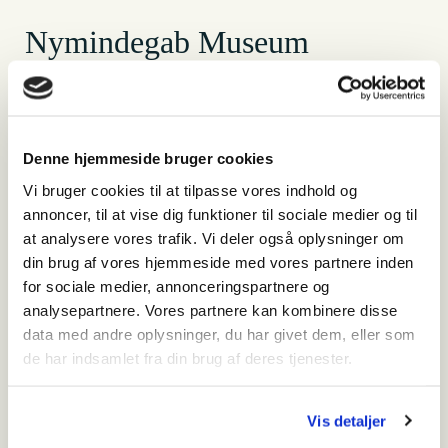
Nymindegab Museum
Hvornår
torsdag den 27. juni 2024 - 13:00-15:00
Denne hjemmeside bruger cookies
Hvor
Vi bruger cookies til at tilpasse vores indhold og
Vesterhavsvej 294
annoncer, til at vise dig funktioner til sociale medier og til
6830 Nr. Nebel
at analysere vores trafik. Vi deler også oplysninger om
+45 75 25 55 44
din brug af vores hjemmeside med vores partnere inden
Kørselsvejledning
for sociale medier, annonceringspartnere og
analysepartnere. Vores partnere kan kombinere disse
Pris
data med andre oplysninger, du har givet dem, eller som
Gratis ved betalt entre
de har indsamlet fra din brug af deres tjenester.
Vis detaljer
Relateret indhold