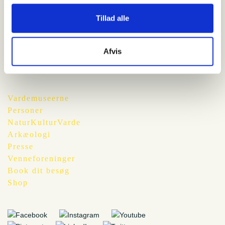
2. august 2016
Tillad alle
Nymindegab Museum
Afvis
Vardemuseerne
Personer
NaturKulturVarde
Arkæologi
Presse
Venneforeninger
Book dit besøg
Shop