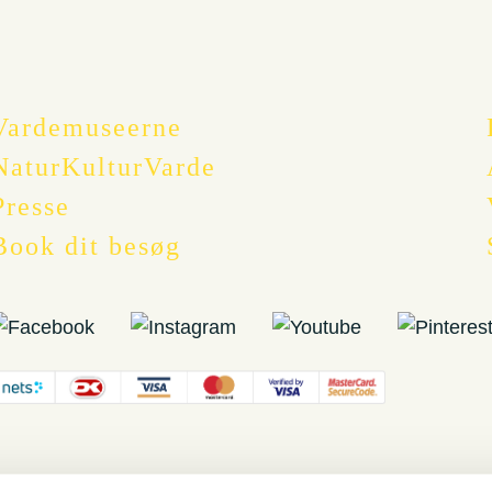
Vardemuseerne
NaturKulturVarde
Presse
Book dit besøg