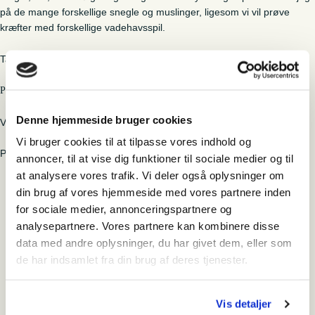
på de mange forskellige snegle og muslinger, ligesom vi vil prøve
kræfter med forskellige vadehavsspil.
Ta’ på tur med hele familien i Nationalpark Vadehavet!
Praktisk:
Denne hjemmeside bruger cookies
Vi skal i vandet, så shorts eller badetøj er en fordel.
Vi bruger cookies til at tilpasse vores indhold og
Pris: 100 kroner for voksne, 75 kroner for børn u. 18 år.
annoncer, til at vise dig funktioner til sociale medier og til
at analysere vores trafik. Vi deler også oplysninger om
din brug af vores hjemmeside med vores partnere inden
for sociale medier, annonceringspartnere og
Tilmeld
analysepartnere. Vores partnere kan kombinere disse
data med andre oplysninger, du har givet dem, eller som
de har indsamlet fra din brug af deres tjenester.
Hvornår
torsdag den 31. juli 2025 - 09:30-11:30
Vis detaljer
Hvor