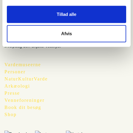
Blåvand Naturcenter, Fyrvej 81 6857 Blåvand
Tillad alle
Pris
100 kroner for voksne, 75 kroner for børn
Afvis
Vardemuseerne
Personer
NaturKulturVarde
Arkæologi
Presse
Venneforeninger
Book dit besøg
Shop