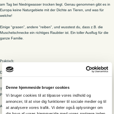
am Tag bei Niedrigwasser trocken liegt. Genau genommen gibt es in
Europa keine Naturgebiete mit der Dichte an Tieren, und was für
welche!
Einige “grasen”, andere “reiben”, und wusstest du, dass z.B. die
Muschelschnecke ein richtiges Raubtier ist. Ein toller Ausflug für die
ganze Familie.
:
Praktisch
Dauer 2 Stunden Sprache Deutsch – Zielgruppe Deutsche Familien
mit Kindern.
Denne hjemmeside bruger cookies
Treffpuntk: Sønderballevej Ho 6857 Blåvand, Fahr bis zum 1.
Parkschild, wo die Tour beginnt.
Vi bruger cookies til at tilpasse vores indhold og
annoncer, til at vise dig funktioner til sociale medier og til
Am besten barfuß oder mit Gummistiefeln.
at analysere vores trafik. Vi deler også oplysninger om
din brug af vores hjemmeside med vores partnere inden