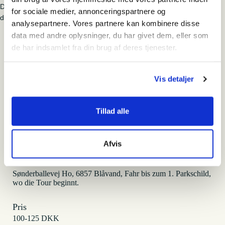
Die Tour wird nur bei einer Mindestteilnehmerzahl von 6 Personen
for sociale medier, annonceringspartnere og
durchgeführt.
analysepartnere. Vores partnere kan kombinere disse
data med andre oplysninger, du har givet dem, eller som
Sønderballevej i Ho
de har indsamlet fra din brug af deres tjenester.
Vis detaljer
Tilmeld
Tillad alle
Hvornår
fredag den 22. august 2025 - 09:00-11:00
Afvis
Hvor
Sønderballevej Ho, 6857 Blåvand, Fahr bis zum 1. Parkschild,
wo die Tour beginnt.
Pris
100-125 DKK