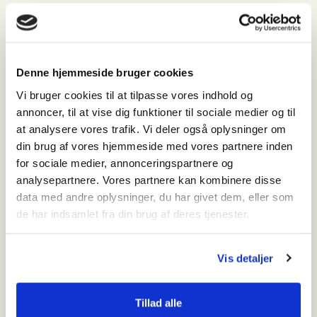
Nymindegab Museum
Denne hjemmeside bruger cookies
Hvornår
Vi bruger cookies til at tilpasse vores indhold og
torsdag den 6. august 2026 - 13:00-15:00
annoncer, til at vise dig funktioner til sociale medier og til
Hvor
at analysere vores trafik. Vi deler også oplysninger om
Vesterhavsvej 294
din brug af vores hjemmeside med vores partnere inden
6830 Nr. Nebel
for sociale medier, annonceringspartnere og
+45 75 25 55 44
analysepartnere. Vores partnere kan kombinere disse
data med andre oplysninger, du har givet dem, eller som
Kørselsvejledning
de har indsamlet fra din brug af deres tjenester.
Pris
Gratis ved betalt entre
Vis detaljer
Relateret indhold
Tillad alle