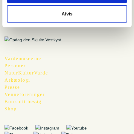
2. august 2016
Nymindegab Museum
Afvis
Vardemuseerne
Personer
NaturKulturVarde
Arkæologi
Presse
Venneforeninger
Book dit besøg
Shop