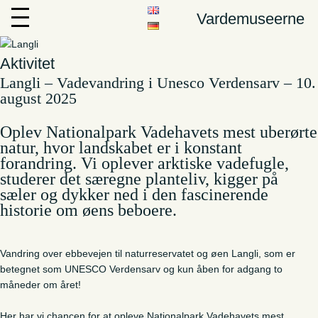
Vardemuseerne
Aktivitet
Langli – Vadevandring i Unesco Verdensarv – 10.
august 2025
Oplev Nationalpark Vadehavets mest uberørte
natur, hvor landskabet er i konstant
forandring. Vi oplever arktiske vadefugle,
studerer det særegne planteliv, kigger på
sæler og dykker ned i den fascinerende
historie om øens beboere.
Vandring over ebbevejen til naturreservatet og øen Langli, som er
betegnet som UNESCO Verdensarv og kun åben for adgang to
måneder om året!
Her har vi chancen for at opleve Nationalpark Vadehavets mest