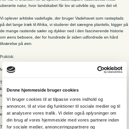
uberørte natur, hvor landskabet får lov at udvikle sig, som det vil.
Vi oplever arktiske vadefugle, der bruger Vadehavet som rasteplads
på det lange træk til Afrika, vi studerer det særegne planteliv, kigger på
de mange rastende sæler og dykker ned i den fascinerende historie
om øens beboere, der for hundrede år siden udfordrede en hård
tilværelse på øen.
Praktisk:
Minimumsalder 8 år.
Turen er 10 km lang, og på en del af turen går vi gennem vand. Man
kan gå barfodet, men vi anbefaler at gå i neoprensko, badesko eller
Denne hjemmeside bruger cookies
sandaler til øen. Medbring mad og drikke.
Vi bruger cookies til at tilpasse vores indhold og
annoncer, til at vise dig funktioner til sociale medier og til
Turen starter fra: Sønderballevej, Ho 6857 Blåvand. Kør så langt det
at analysere vores trafik. Vi deler også oplysninger om
er muligt/lovligt.
din brug af vores hjemmeside med vores partnere inden
for sociale medier, annonceringspartnere og
Turen gennemføres kun med min. 6 deltagere.