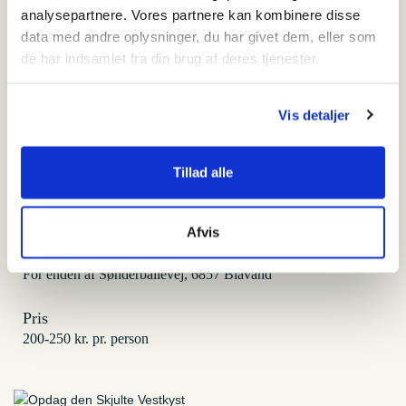
analysepartnere. Vores partnere kan kombinere disse
Sønderballevej i Ho
data med andre oplysninger, du har givet dem, eller som
de har indsamlet fra din brug af deres tjenester.
Vis detaljer
Tilmeld
Tillad alle
Hvornår
søndag den 10. august 2025 - 08:00-12:30
Afvis
Hvor
For enden af Sønderballevej, 6857 Blåvand
Pris
200-250 kr. pr. person