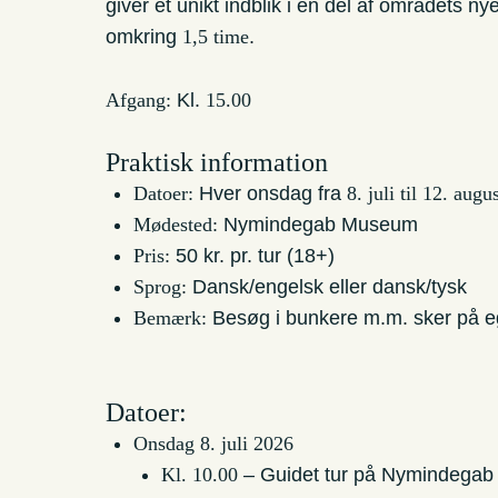
giver et unikt indblik i en del af områdets ny
omkring
1,5 time
.
Afgang:
Kl.
15.00
Praktisk information
Datoer:
Hver onsdag fra
8. juli til 12. aug
Mødested:
Nymindegab Museum
Pris:
50 kr. pr. tur (18+)
Sprog:
Dansk/engelsk eller dansk/tysk
Bemærk:
Besøg i bunkere m.m. sker på e
Datoer:
Onsdag 8. juli 2026
Kl. 10.00
– Guidet tur på Nymindegab