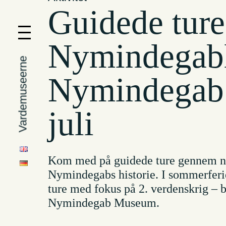
Guidede ture
Nymindegabl
Vardemuseerne
Nymindegab 
juli
Kom med på guidede ture gennem no
Nymindegabs historie. I sommerferi
ture med fokus på 2. verdenskrig –
Nymindegab Museum.