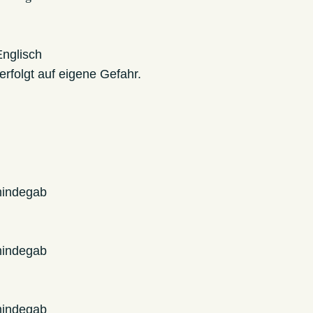
nglisch
rfolgt auf eigene Gefahr.
mindegab
mindegab
mindegab